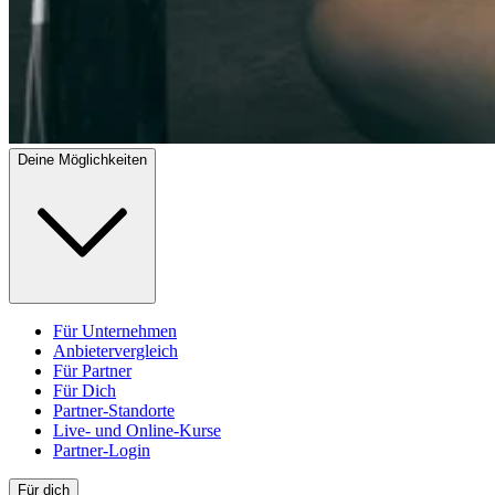
Deine Möglichkeiten
Für Unternehmen
Anbietervergleich
Für Partner
Für Dich
Partner-Standorte
Live- und Online-Kurse
Partner-Login
Für dich