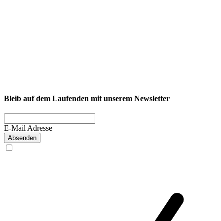
NEXCORE Ennigerloh
Westkirchener Straße 50, 59320 Ennigerloh
Fitness
Firmenfitness
Privatkunde
Bleib auf dem Laufenden mit unserem Newsletter
E-Mail Adresse
Absenden