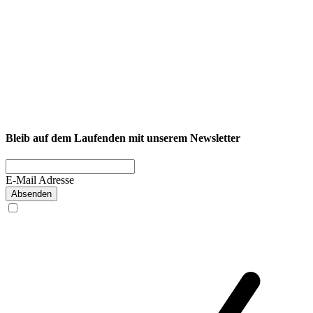
NEXCORE Ennigerloh
Westkirchener Straße 50, 59320 Ennigerloh
Fitness
Firmenfitness
Privatkunde
Bleib auf dem Laufenden mit unserem Newsletter
E-Mail Adresse
Absenden