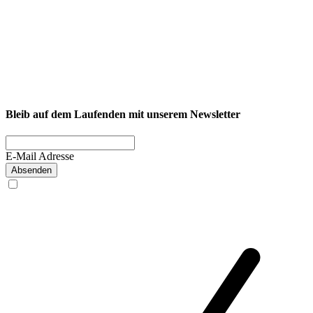
NEXCORE Ennigerloh
Westkirchener Straße 50, 59320 Ennigerloh
Fitness
Firmenfitness
Privatkunde
Bleib auf dem Laufenden mit unserem Newsletter
E-Mail Adresse
Absenden