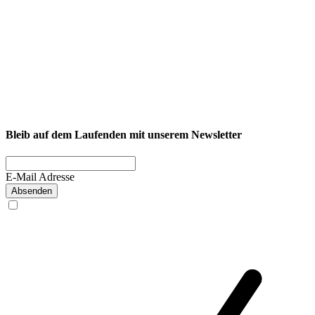
NEXCORE Ennigerloh
Westkirchener Straße 50, 59320 Ennigerloh
Fitness
Firmenfitness
Privatkunde
Bleib auf dem Laufenden mit unserem Newsletter
E-Mail Adresse
Absenden