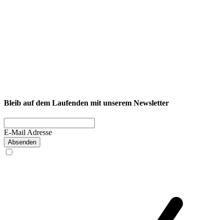
NEXCORE Ennigerloh
Westkirchener Straße 50, 59320 Ennigerloh
Fitness
Firmenfitness
Privatkunde
Bleib auf dem Laufenden mit unserem Newsletter
E-Mail Adresse
Absenden