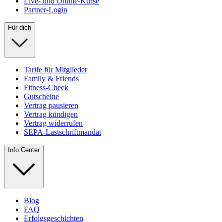
Live- und Online-Kurse
Partner-Login
Für dich
Tarife für Mitglieder
Family & Friends
Fitness-Check
Gutscheine
Vertrag pausieren
Vertrag kündigen
Vertrag widerrufen
SEPA-Lastschriftmandat
Info Center
Blog
FAQ
Erfolgsgeschichten