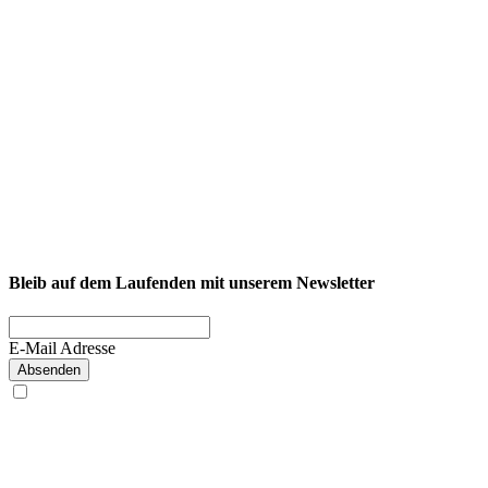
NEXCORE Ennigerloh
Westkirchener Straße 50, 59320 Ennigerloh
Fitness
Firmenfitness
Privatkunde
Bleib auf dem Laufenden mit unserem Newsletter
E-Mail Adresse
Absenden