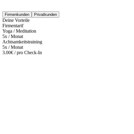
Firmenkunden
Privatkunden
Deine Vorteile
Firmentarif
Yoga / Meditation
5x / Monat
Achtsamkeitstraining
5x / Monat
3.00€ / pro Check-In
Mehr entdecken
Empfehlungen des Monats