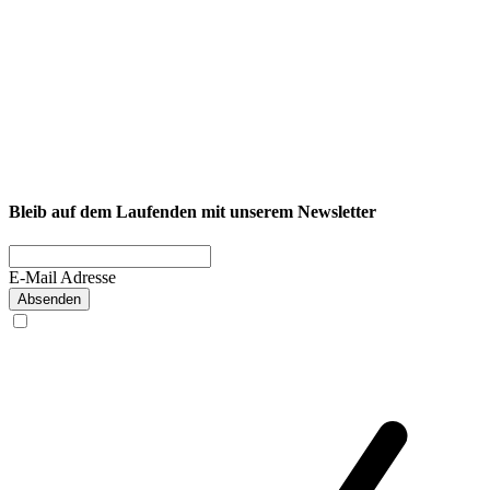
NEXCORE Ennigerloh
Westkirchener Straße 50, 59320 Ennigerloh
Fitness
Firmenfitness
Privatkunde
Bleib auf dem Laufenden mit unserem Newsletter
E-Mail Adresse
Absenden