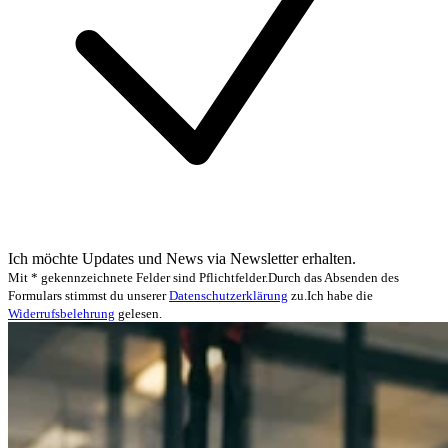
Ich möchte Updates und News via Newsletter erhalten.
Mit * gekennzeichnete Felder sind Pflichtfelder.
Durch das Absenden des
Formulars stimmst du unserer
Datenschutzerklärung
zu.
Ich habe die
Widerrufsbelehrung
gelesen.