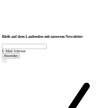
NEXCORE Ennigerloh
Westkirchener Straße 50, 59320 Ennigerloh
Fitness
Firmenfitness
Privatkunde
Bleib auf dem Laufenden mit unserem Newsletter
E-Mail Adresse
Absenden