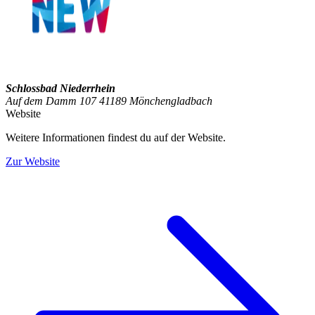
Schlossbad Niederrhein
Auf dem Damm 107 41189 Mönchengladbach
Website
Weitere Informationen findest du auf der Website.
Zur Website