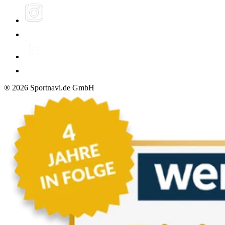
®
2026
Sportnavi.de GmbH