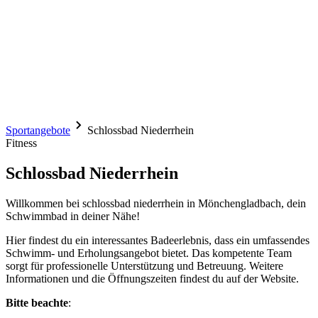
Sportangebote
Schlossbad Niederrhein
Fitness
Schlossbad Niederrhein
Willkommen bei schlossbad niederrhein in Mönchengladbach, dein
Schwimmbad in deiner Nähe!
Hier findest du ein interessantes Badeerlebnis, dass ein umfassendes
Schwimm- und Erholungsangebot bietet. Das kompetente Team
sorgt für professionelle Unterstützung und Betreuung. Weitere
Informationen und die Öffnungszeiten findest du auf der Website.
Bitte beachte
: