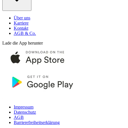
Über uns
Karriere
Kontakt
AGB & Co.
Lade die App herunter
Impressum
Datenschutz
AGB
Barrierefreiheitserklärung