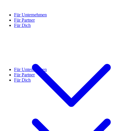
Für Unternehmen
Für Partner
Für Dich
Für Unternehmen
Für Partner
Für Dich