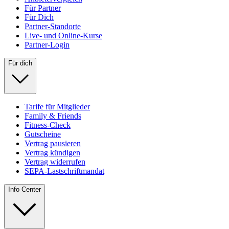
Für Partner
Für Dich
Partner-Standorte
Live- und Online-Kurse
Partner-Login
Für dich
Tarife für Mitglieder
Family & Friends
Fitness-Check
Gutscheine
Vertrag pausieren
Vertrag kündigen
Vertrag widerrufen
SEPA-Lastschriftmandat
Info Center