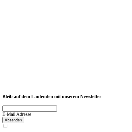
NEXCORE Ennigerloh
Westkirchener Straße 50, 59320 Ennigerloh
Fitness
Firmenfitness
Privatkunde
Bleib auf dem Laufenden mit unserem Newsletter
E-Mail Adresse
Absenden