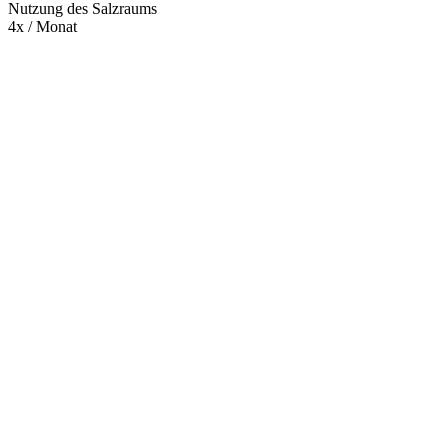
Nutzung des Salzraums
4x / Monat
Mehr entdecken
Empfehlungen des Monats