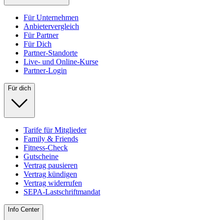
Für Unternehmen
Anbietervergleich
Für Partner
Für Dich
Partner-Standorte
Live- und Online-Kurse
Partner-Login
Für dich
Tarife für Mitglieder
Family & Friends
Fitness-Check
Gutscheine
Vertrag pausieren
Vertrag kündigen
Vertrag widerrufen
SEPA-Lastschriftmandat
Info Center