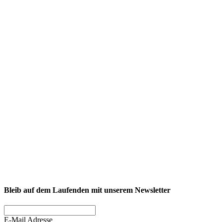
NEXCORE Ennigerloh
Westkirchener Straße 50, 59320 Ennigerloh
Fitness
Firmenfitness
Privatkunde
Bleib auf dem Laufenden mit unserem Newsletter
E-Mail Adresse