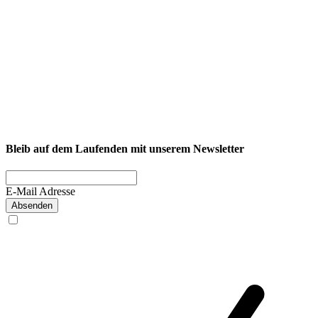
NEXCORE Ennigerloh
Westkirchener Straße 50, 59320 Ennigerloh
Fitness
Firmenfitness
Privatkunde
Bleib auf dem Laufenden mit unserem Newsletter
E-Mail Adresse
Absenden