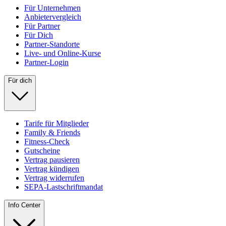
Für Unternehmen
Anbietervergleich
Für Partner
Für Dich
Partner-Standorte
Live- und Online-Kurse
Partner-Login
Für dich
Tarife für Mitglieder
Family & Friends
Fitness-Check
Gutscheine
Vertrag pausieren
Vertrag kündigen
Vertrag widerrufen
SEPA-Lastschriftmandat
Info Center