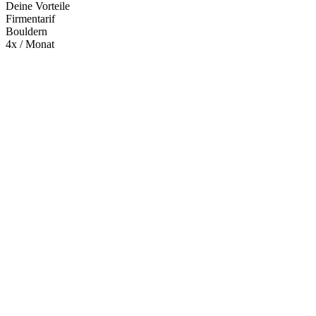
Deine Vorteile
Firmentarif
Bouldern
4x / Monat
Mehr entdecken
Empfehlungen des Monats