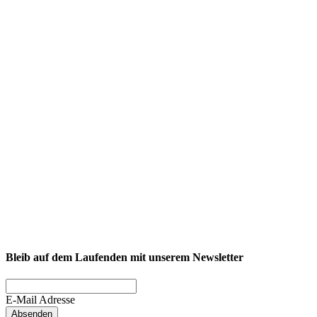
NEXCORE Ennigerloh
Westkirchener Straße 50, 59320 Ennigerloh
Fitness
Firmenfitness
Privatkunde
Bleib auf dem Laufenden mit unserem Newsletter
E-Mail Adresse
Absenden