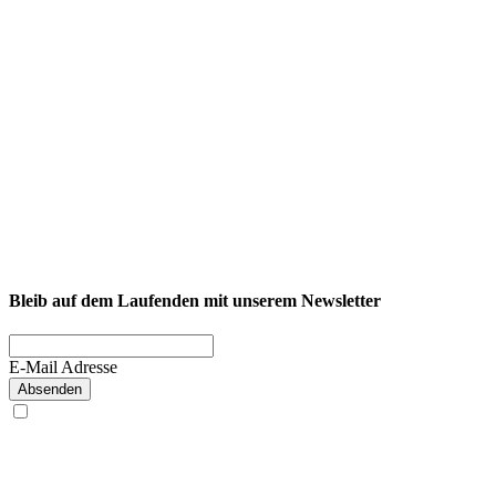
NEXCORE Ennigerloh
Westkirchener Straße 50, 59320 Ennigerloh
Fitness
Firmenfitness
Privatkunde
Bleib auf dem Laufenden mit unserem Newsletter
E-Mail Adresse
Absenden