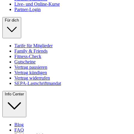
Live- und Online-Kurse
Partner-Login
Für dich
Tarife für Mitglieder
Family & Friends
Fitness-Check
Gutscheine
Vertrag pausieren
Vertrag kündigen
Vertrag widerrufen
SEPA-Lastschriftmandat
Info Center
Blog
FAQ