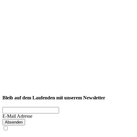
NEXCORE Ennigerloh
Westkirchener Straße 50, 59320 Ennigerloh
Fitness
Firmenfitness
Privatkunde
Bleib auf dem Laufenden mit unserem Newsletter
E-Mail Adresse
Absenden