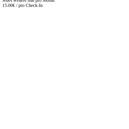
Jedes weitere mal pro Monat
15.00€ / pro Check-In
Mehr entdecken
Empfehlungen des Monats