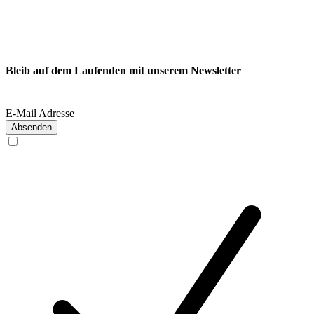
* Instituts der deutschen Wirtschaft (IW) und des KOFA
** interne Umfrage bei über 300 Firmenkunden-Mitarbeitenden im
Bleib auf dem Laufenden mit unserem Newsletter
Okt/2025
E-Mail Adresse
Absenden