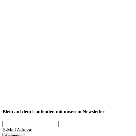
NEXCORE Ennigerloh
Westkirchener Straße 50, 59320 Ennigerloh
Fitness
Firmenfitness
Privatkunde
Bleib auf dem Laufenden mit unserem Newsletter
E-Mail Adresse
Absenden