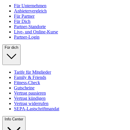
Für Unternehmen
Anbietervergleich
Für Partner
Für Dich
Partner-Standorte
Live- und Online-Kurse
Partner-Login
Für dich
Tarife für Mitglieder
Family & Friends
Fitness-Check
Gutscheine
Vertrag pausieren
Vertrag kündigen
Vertrag widerrufen
SEPA-Lastschriftmandat
Info Center