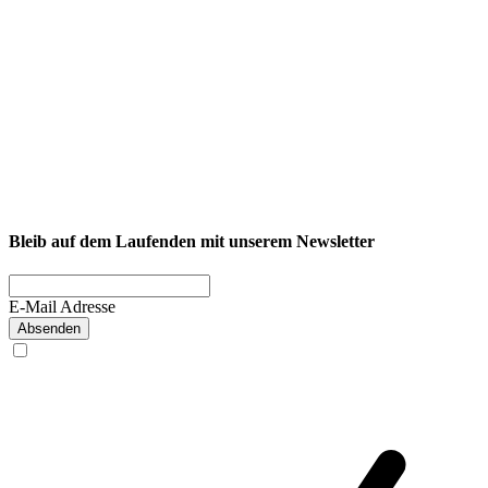
NEXCORE Ennigerloh
Westkirchener Straße 50, 59320 Ennigerloh
Fitness
Firmenfitness
Privatkunde
Bleib auf dem Laufenden mit unserem Newsletter
E-Mail Adresse
Absenden