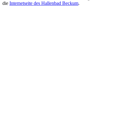
die
Internetseite des Hallenbad Beckum
.
Mehr entdecken
Empfehlungen des Monats