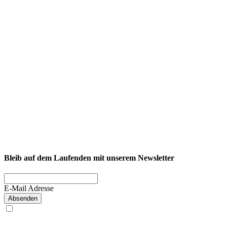
NEXCORE Ennigerloh
Westkirchener Straße 50, 59320 Ennigerloh
Fitness
Firmenfitness
Privatkunde
Bleib auf dem Laufenden mit unserem Newsletter
E-Mail Adresse
Absenden