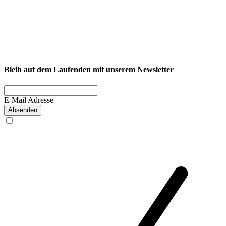
* Instituts der deutschen Wirtschaft (IW) und des KOFA
** interne Umfrage bei über 300 Firmenkunden-Mitarbeitenden im
Bleib auf dem Laufenden mit unserem Newsletter
Okt/2025
E-Mail Adresse
Absenden